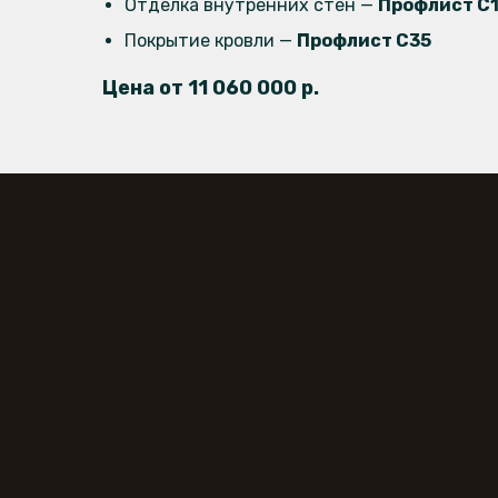
Отделка внутренних стен —
Профлист C
Покрытие кровли —
Профлист C35
Цена от 11 060 000 р.