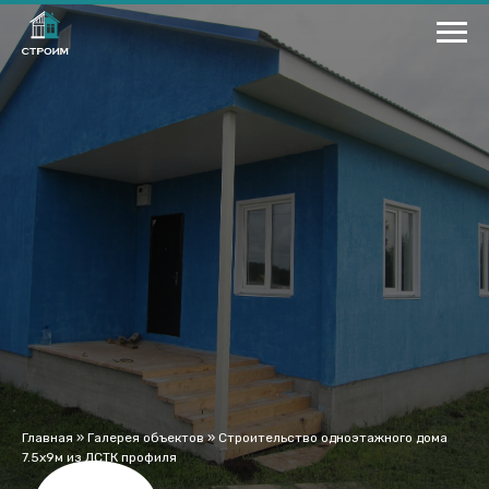
Главная
»
Галерея объектов
»
Строительство одноэтажного дома
7.5x9м из ЛСТК профиля